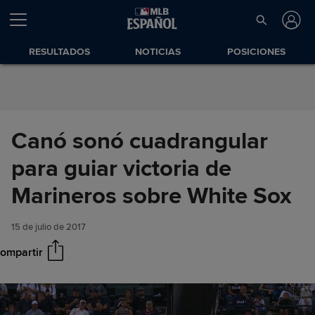
Saltar al Contenido
RESULTADOS
NOTICIAS
POSICIONES
Canó sonó cuadrangular
para guiar victoria de
Canó sonó cuadrangular para
Compartir
guiar victoria de Marineros
Marineros sobre White Sox
sobre White Sox
15 de julio de 2017
ompartir