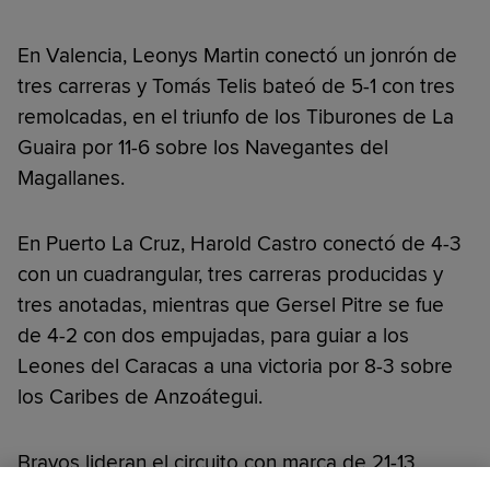
En Valencia, Leonys Martin conectó un jonrón de
tres carreras y Tomás Telis bateó de 5-1 con tres
remolcadas, en el triunfo de los Tiburones de La
Guaira por 11-6 sobre los Navegantes del
Magallanes.
En Puerto La Cruz, Harold Castro conectó de 4-3
con un cuadrangular, tres carreras producidas y
tres anotadas, mientras que Gersel Pitre se fue
de 4-2 con dos empujadas, para guiar a los
Leones del Caracas a una victoria por 8-3 sobre
los Caribes de Anzoátegui.
Bravos lideran el circuito con marca de 21-13,