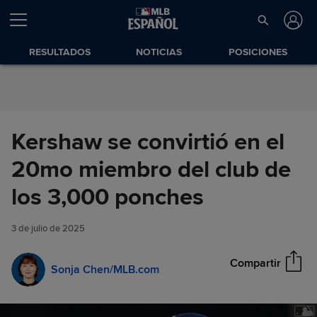
Saltar al Contenido
RESULTADOS
NOTICIAS
POSICIONES
Kershaw se convirtió en el
20mo miembro del club de
Kershaw se convirtió en el
los 3,000 ponches
Compartir
20mo miembro del club de los
3,000 ponches
3 de julio de 2025
Compartir
Sonja Chen/MLB.com