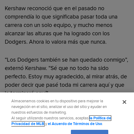
Kershaw reconoció que en el pasado no
comprendía lo que significaba pasar toda una
carrera con un solo equipo, y mucho menos
alcanzar las alturas que ha logrado con los
Dodgers. Ahora lo valora más que nunca.
“Los Dodgers también se han quedado conmigo”,
externó Kershaw. “Sé que no todo ha sido
perfecto. Estoy muy agradecido, al mirar atrás, de
poder decir que pasé toda mi carrera aquí y que
la terminaré aquí”.
Almacenamos cookies en tu dispositivo para mejorar la
navegación en el sitio, analizar el uso del sitio y ayudar en
¿Te gustó este artículo?
nuestros esfuerzos de marketing.
Al seguir utilizando nuestros servicios, aceptas
la Política de
Privacidad de MLB
y
el Acuerdo de Términos de Uso
.