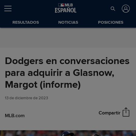
Saltar al Contenido
RESULTADOS
NOTICIAS
POSICIONES
Dodgers en conversaciones
para adquirir a Glasnow,
Dodgers en conversaciones
Margot (informe)
Compartir
para adquirir a Glasnow,
Margot (informe)
13 de diciembre de 2023
Compartir
MLB.com