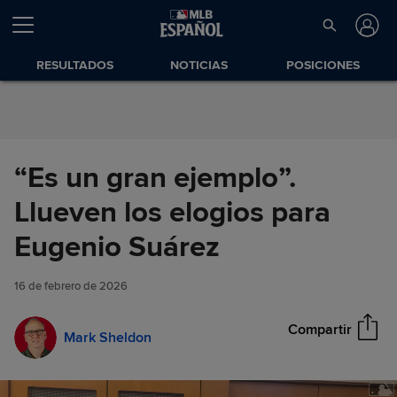
Saltar al Contenido
RESULTADOS
NOTICIAS
POSICIONES
“Es un gran ejemplo”.
Llueven los elogios para
“Es un gran ejemplo”. Llueven
Eugenio Suárez
Compartir
los elogios para Eugenio
Suárez
16 de febrero de 2026
Compartir
Mark Sheldon