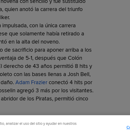
novena con sencillo y fue sustituido
 quien anotó la carrera del triunfo
ker.
impulsada, con la única carrera
pese que solamente había retirado a
tó en la alta del noveno.
de sacrificio para aponer arriba a los
sventaja de 5-1, después que Colón
El derecho de 43 años permitió 8 hits y
oleto con las bases llenas a Josh Bell,
r daño.
Adam Frazier
conectó 4 hits por
osselin agregó 3 más por los visitantes.
abridor de los Piratas, permitió cinco
o, analizar el uso del sitio y ayudar en nuestros
C