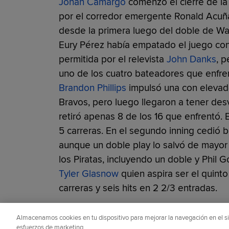
Johan Camargo
comenzó el cierre de la 
por el corredor emergente Ronald Acuña,
desde la primera luego del doble de Wal
Eury Pérez había empatado el juego con 
permitida por el relevista
John Danks
, 
uno de los cuatro bateadores que enfren
Brandon Phillips
impulsó una con elevado 
Bravos, pero luego llegaron a tener de
retiró apenas 8 de los 16 que enfrentó. 
5 carreras. En el segundo inning cedió b
aunque un doble play lo salvó de mayo
los Piratas, incluyendo un doble y Phil G
Tyler Glasnow
quien aspira ser el quinto 
carreras y seis hits en 2 2/3 entradas.
¿Te gustó este artículo?
Almacenamos cookies en tu dispositivo para mejorar la navegación en el siti
esfuerzos de marketing.