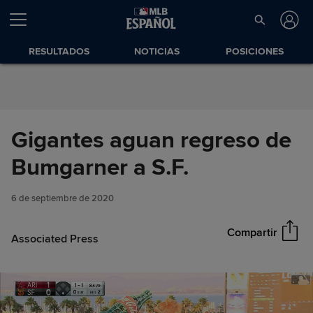
Saltar al Contenido
RESULTADOS
NOTICIAS
POSICIONES
Gigantes aguan regreso de
Gigantes aguan regreso de
Bumgarner a S.F.
Compartir
Bumgarner a S.F.
6 de septiembre de 2020
Compartir
Associated Press