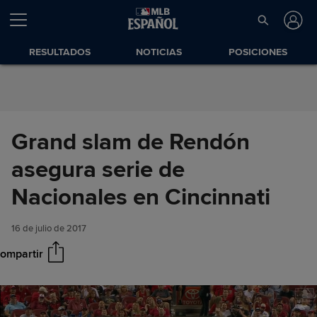
Saltar al Contenido
RESULTADOS
NOTICIAS
POSICIONES
Grand slam de Rendón
asegura serie de
Grand slam de Rendón
Compartir
asegura serie de Nacionales
Nacionales en Cincinnati
en Cincinnati
16 de julio de 2017
ompartir