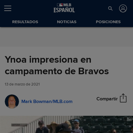
Saltar al Contenido
RESULTADOS
NOTICIAS
POSICIONES
Ynoa impresiona en
Ynoa impresiona en
campamento de Bravos
Compartir
campamento de Bravos
13 de marzo de 2021
Compartir
Mark Bowman/MLB.com