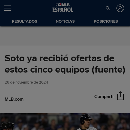
Saltar al Contenido
RESULTADOS
NOTICIAS
POSICIONES
Soto ya recibió ofertas de
Soto ya recibió ofertas de
estos cinco equipos (fuente)
Compartir
estos cinco equipos (fuente)
26 de noviembre de 2024
Compartir
MLB.com