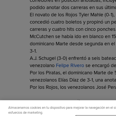
corredores en posición anotadas, incluy
podido anotar dos carreras en sus último
El novato de los Rojos Tyler Mahle (0-1),
concedió cuatro boletos y propinó un pe
carreras y cuatro hits con cinco ponches
McCutchen se había ido en blanco en 15 
dominicano Marte desde segunda en el qu
3-1.
A.J. Schugel (3-0) enfrentó a seis batead
venezolano
Felipe Rivero
se encargó del
Por los Piratas, el dominicano Marte de
venezolanos Elías Díaz de 3-1, una anot
Por los Rojos, los venezolanos José Per
¿Te gustó este artículo?
Almacenamos cookies en tu dispositivo para mejorar la navegación en el siti
esfuerzos de marketing.