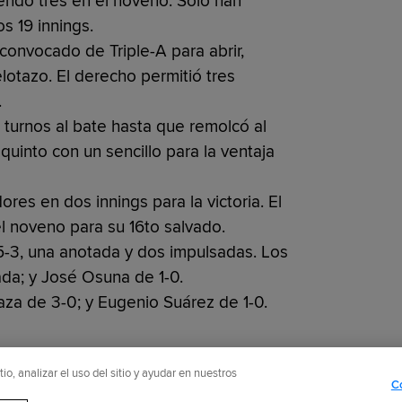
endo tres en el noveno. Solo han
s 19 innings.
 convocado de Triple-A para abrir,
lotazo. El derecho permitió tres
.
turnos al bate hasta que remolcó al
into con un sencillo para la ventaja
ores en dos innings para la victoria. El
 noveno para su 16to salvado.
 5-3, una anotada y dos impulsadas. Los
ada; y José Osuna de 1-0.
aza de 3-0; y Eugenio Suárez de 1-0.
o, analizar el uso del sitio y ayudar en nuestros
C