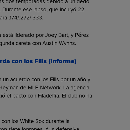
imas dos temporadas debido a un dedo
. Durante ese lapso, que incluyó 22
ara .174/.272/.333.
 está liderado por Joey Bart, y Pérez
gunda careta con Austin Wynns.
da con los Filis (informe)
a un acuerdo con los Filis por un año y
n Heyman de MLB Network. La agencia
 el pacto con Filadelfia. El club no ha
 con los White Sox durante la
n siete jonrones. A la defensiva,