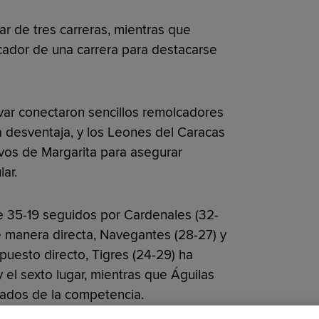
r de tres carreras, mientras que
ador de una carrera para destacarse
var conectaron sencillos remolcadores
 desventaja, y los Leones del Caracas
vos de Margarita para asegurar
ar.
de 35-19 seguidos por Cardenales (32-
de manera directa, Navegantes (28-27) y
puesto directo, Tigres (24-29) ha
 el sexto lugar, mientras que Águilas
inados de la competencia.