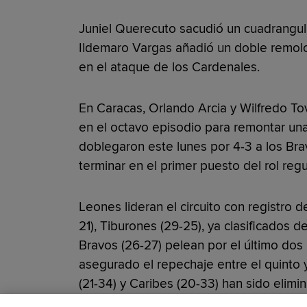
Juniel Querecuto sacudió un cuadrangula
Ildemaro Vargas añadió un doble remolc
en el ataque de los Cardenales.
En Caracas, Orlando Arcia y Wilfredo To
en el octavo episodio para remontar una
doblegaron este lunes por 4-3 a los Bra
terminar en el primer puesto del rol regul
Leones lideran el circuito con registro 
21), Tiburones (29-25), ya clasificados 
Bravos (26-27) pelean por el último dos 
asegurado el repechaje entre el quinto y
(21-34) y Caribes (20-33) han sido elim