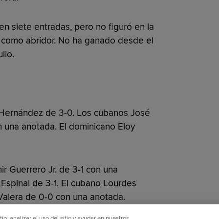
en siete entradas, pero no figuró en la
a como abridor. No ha ganado desde el
lio.
 Hernández de 3-0. Los cubanos José
 una anotada. El dominicano Eloy
ir Guerrero Jr. de 3-1 con una
Espinal de 3-1. El cubano Lourdes
c Valera de 0-0 con una anotada.
o, analizar el uso del sitio y ayudar en nuestros