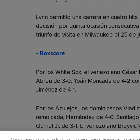
Lynn permitió una carrera en cuatro hits 
decisión por quinta ocasión consecutiv
triunfo de visita en Milwaukee el 25 de ju
• Boxscore
Por los White Sox, el venezolano César
Abreu de 3-0, Yoán Moncada de 4-2 con
Jiménez de 4-1.
Por los Azulejos, los dominicanos Vladim
remolcada, Hernández de 4-0, Santiago 
Gurriel Jr. de 3-1. El venezolano Breyvi
Almacenamos cookies en tu dispositivo para mejorar la navegación en el siti