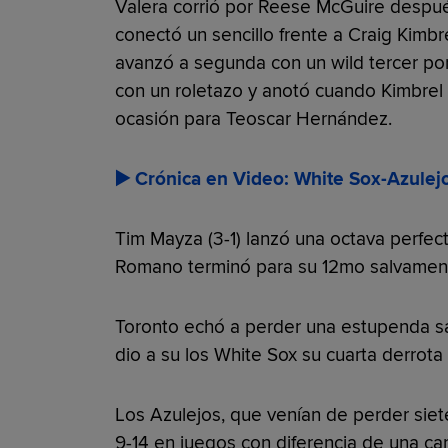
Valera corrió por Reese McGuire despué
conectó un sencillo frente a Craig Kimbrel
avanzó a segunda con un wild tercer po
con un roletazo y anotó cuando Kimbrel 
ocasión para Teoscar Hernández.
▶️ Crónica en Video: White Sox-Azulej
Tim Mayza (3-1) lanzó una octava perfecta
Romano terminó para su 12mo salvament
Toronto echó a perder una estupenda sa
dio a su los White Sox su cuarta derrota
Los Azulejos, que venían de perder sie
9-14 en juegos con diferencia de una car