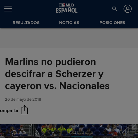
Saltar al Contenido
RESULTADOS
NOTICIAS
POSICIONES
Marlins no pudieron
descifrar a Scherzer y
Marlins no pudieron descifrar a
Compartir
Scherzer y cayeron vs.
cayeron vs. Nacionales
Nacionales
26 de mayo de 2018
ompartir