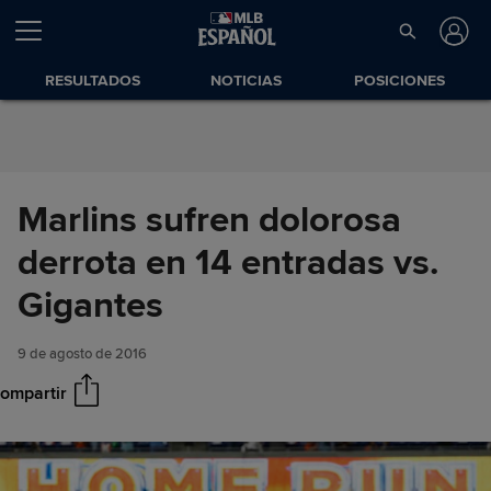
Saltar al Contenido
RESULTADOS
NOTICIAS
POSICIONES
Marlins sufren dolorosa
derrota en 14 entradas vs.
Marlins sufren dolorosa
Compartir
derrota en 14 entradas vs.
Gigantes
Gigantes
9 de agosto de 2016
ompartir