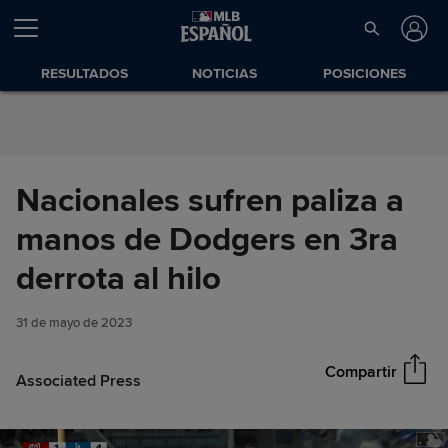
Saltar al Contenido
RESULTADOS
NOTICIAS
POSICIONES
Nacionales sufren paliza a
manos de Dodgers en 3ra
Nacionales sufren paliza a
derrota al hilo
Compartir
manos de Dodgers en 3ra
derrota al hilo
31 de mayo de 2023
Compartir
Associated Press