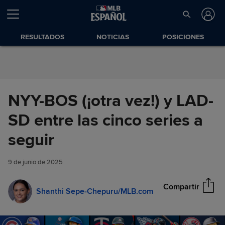
Saltar al Contenido
RESULTADOS
NOTICIAS
POSICIONES
NYY-BOS (¡otra vez!) y LAD-
SD entre las cinco series a
NYY-BOS (¡otra vez!) y LAD-SD
seguir
Compartir
entre las cinco series a seguir
9 de junio de 2025
Compartir
Shanthi Sepe-Chepuru/MLB.com