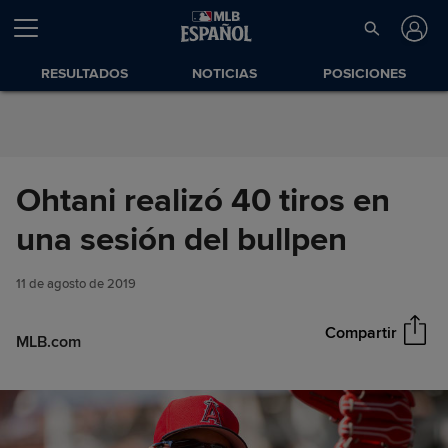
Saltar al Contenido
RESULTADOS
NOTICIAS
POSICIONES
Ohtani realizó 40 tiros en
Ohtani realizó 40 tiros en una
una sesión del bullpen
Compartir
sesión del bullpen
11 de agosto de 2019
Compartir
MLB.com