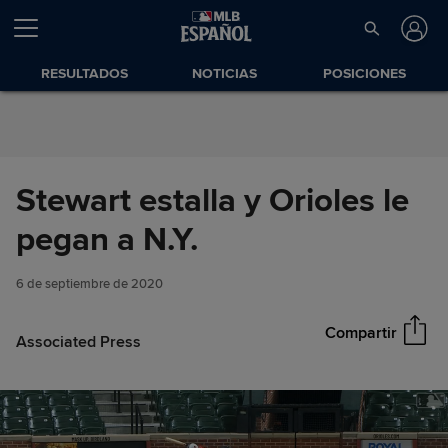
Saltar al Contenido
RESULTADOS
NOTICIAS
POSICIONES
Stewart estalla y Orioles le
Stewart estalla y Orioles le
pegan a N.Y.
Compartir
pegan a N.Y.
6 de septiembre de 2020
Compartir
Associated Press