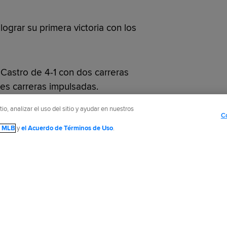
lograr su primera victoria con los
 Castro de 4-1 con dos carreras
es carreras impulsadas.
o, analizar el uso del sitio y ayudar en nuestros
C
de MLB
y
el Acuerdo de Términos de Uso
.