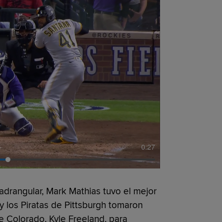
0:27
rangular, Mark Mathias tuvo el mejor
y los Piratas de Pittsburgh tomaron
e Colorado, Kyle Freeland, para