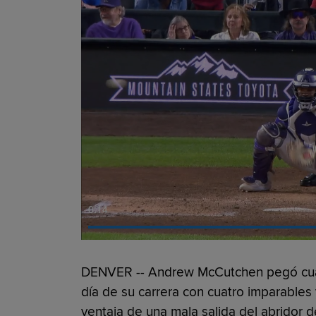
0:15
DENVER -- Andrew McCutchen pegó cuad
día de su carrera con cuatro imparables 
ventaja de una mala salida del abridor d