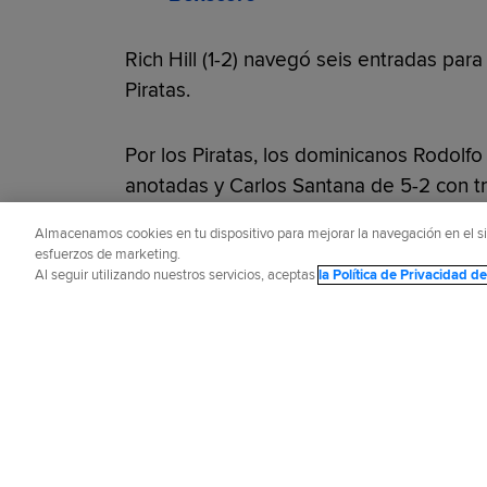
Rich Hill (1-2) navegó seis entradas para 
Piratas.
Por los Piratas, los dominicanos Rodolfo
anotadas y Carlos Santana de 5-2 con tr
Almacenamos cookies en tu dispositivo para mejorar la navegación en el siti
¿Te gustó este artículo?
esfuerzos de marketing.
Al seguir utilizando nuestros servicios, aceptas
la Política de Privacidad 