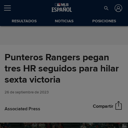
Saltar al Contenido
RESULTADOS
NOTICIAS
POSICIONES
Punteros Rangers pegan
tres HR seguidos para hilar
Punteros Rangers pegan tres
sexta victoria
Compartir
HR seguidos para hilar sexta
victoria
26 de septiembre de 2023
Compartir
Associated Press