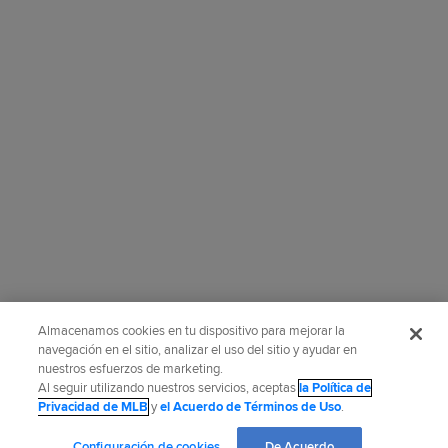
Almacenamos cookies en tu dispositivo para mejorar la
navegación en el sitio, analizar el uso del sitio y ayudar en
nuestros esfuerzos de marketing.
Por los Rojos, no hubo latinoamericanos al bate.
Al seguir utilizando nuestros servicios, aceptas
la Política de
Privacidad de MLB
y
el Acuerdo de Términos de Uso
.
¿Te gustó este artículo?
Configuración de cookies
De Acuerdo