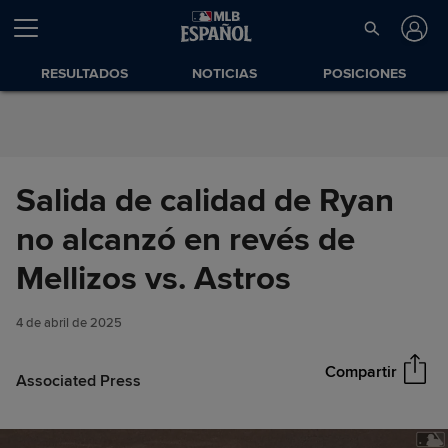
Saltar al Contenido
RESULTADOS
NOTICIAS
POSICIONES
Salida de calidad de Ryan
no alcanzó en revés de
Salida de calidad de Ryan no
Mellizos vs. Astros
Compartir
alcanzó en revés de Mellizos
vs. Astros
4 de abril de 2025
Compartir
Associated Press