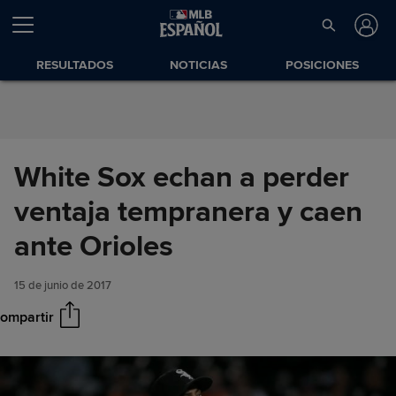
Saltar al Contenido
RESULTADOS
NOTICIAS
POSICIONES
White Sox echan a perder
ventaja tempranera y caen
White Sox echan a perder
Compartir
ventaja tempranera y caen
ante Orioles
ante Orioles
15 de junio de 2017
ompartir