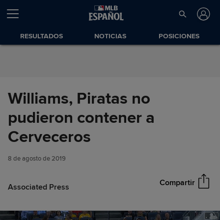
Saltar al Contenido
RESULTADOS
NOTICIAS
POSICIONES
Williams, Piratas no
pudieron contener a
Williams, Piratas no pudieron
Cerveceros
Compartir
contener a Cerveceros
8 de agosto de 2019
Compartir
Associated Press