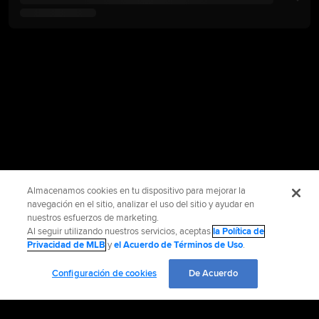
Almacenamos cookies en tu dispositivo para mejorar la
navegación en el sitio, analizar el uso del sitio y ayudar en
nuestros esfuerzos de marketing.
Al seguir utilizando nuestros servicios, aceptas
la Política de
Privacidad de MLB
y
el Acuerdo de Términos de Uso
.
Configuración de cookies
De Acuerdo