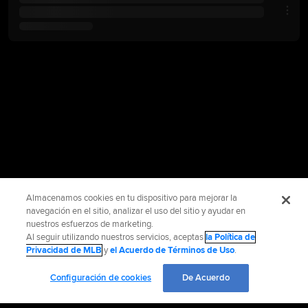
Almacenamos cookies en tu dispositivo para mejorar la
navegación en el sitio, analizar el uso del sitio y ayudar en
nuestros esfuerzos de marketing.
Al seguir utilizando nuestros servicios, aceptas
la Política de
Privacidad de MLB
y
el Acuerdo de Términos de Uso
.
Configuración de cookies
De Acuerdo