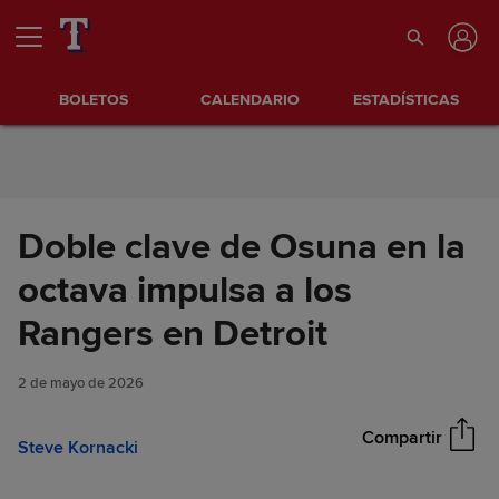
Saltar al Contenido
BOLETOS
CALENDARIO
ESTADÍSTICAS
Doble clave de Osuna en la
octava impulsa a los
Doble clave de Osuna en la
Rangers en Detroit
Compartir
octava impulsa a los Rangers
en Detroit
2 de mayo de 2026
Compartir
Steve Kornacki