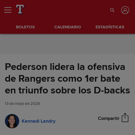
Saltar al Contenido
BOLETOS
CALENDARIO
ESTADÍSTICAS
Pederson lidera la ofensiva
de Rangers como 1er bate
Pederson lidera la ofensiva de
en triunfo sobre los D-backs
Compartir
Rangers como 1er bate en
triunfo sobre los D-backs
13 de mayo de 2026
Compartir
Kennedi Landry