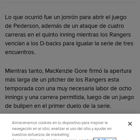
Lo que ocurrió fue un jonrón para abrir el juego
de Pederson, además de un ataque de cuatro
carreras en el quinto inning mientras los Rangers
vencían a los D-backs para igualar la serie de tres
encuentros.
Mientras tanto, MacKenzie Gore firmó la apertura
más larga de un pitcher de los Rangers esta
temporada con una muy necesaria labor de ocho
innings y una carrera permitida, luego de un juego
de bullpen en el primer duelo de la serie.
Almacenamos cookies en tu dispositivo para mejorar la
¿Te gustó este artículo?
navegación en el sitio, analizar el uso del sitio y ayudar en
nuestros esfuerzos de marketing.