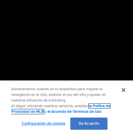
Almacenamos cookies en tu dispositivo para mejorar la
navegación en el sitio, analizar el uso del sitio y ayudar en
nuestros esfuerzos de marketing.
Al seguir utilizando nuestros servicios, aceptas
la Política de
Privacidad de MLB
y
el Acuerdo de Términos de Uso
.
Configuración de cookies
De Acuerdo