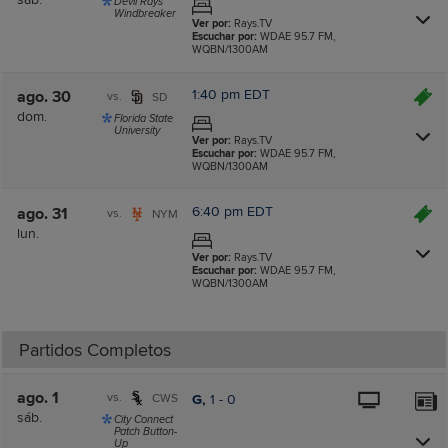
Devil Rays
Windbreaker
Ver por:
Rays.TV
Escuchar por:
WDAE 95.7 FM,
WQBN/1300AM
1:40 pm EDT
ago. 30
vs.
SD
dom.
Florida State
University
Ver por:
Rays.TV
Escuchar por:
WDAE 95.7 FM,
WQBN/1300AM
6:40 pm EDT
ago. 31
vs.
NYM
lun.
Ver por:
Rays.TV
Escuchar por:
WDAE 95.7 FM,
WQBN/1300AM
Partidos Completos
ago. 1
vs.
CWS
G,
1
-
0
sáb.
City Connect
Patch Button-
Up