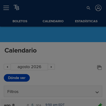
BOLETOS
CALENDARIO
ESTADÍSTICAS
Calendario
Dónde ver
Filtros
9:50 pm EDT
ago. 8
@
SEA