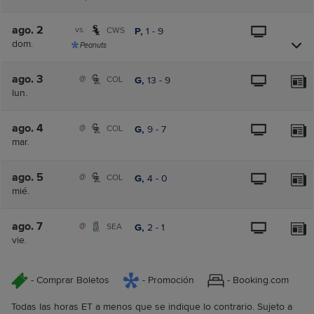
ago. 2
vs.
CWS
P,
1
-
9
dom.
Peanuts
ago. 3
@
COL
G,
13
-
9
lun.
ago. 4
@
COL
G,
9
-
7
mar.
ago. 5
@
COL
G,
4
-
0
mié.
ago. 7
@
SEA
G,
2
-
1
vie.
- Comprar Boletos
- Promoción
- Booking.com
Todas las horas ET a menos que se indique lo contrario. Sujeto a