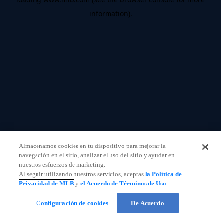
information)
.
Almacenamos cookies en tu dispositivo para mejorar la
navegación en el sitio, analizar el uso del sitio y ayudar en
nuestros esfuerzos de marketing.
Al seguir utilizando nuestros servicios, aceptas
la Política de
Privacidad de MLB
y
el Acuerdo de Términos de Uso
.
Configuración de cookies
De Acuerdo