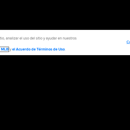
o, analizar el uso del sitio y ayudar en nuestros
C
de MLB
y
el Acuerdo de Términos de Uso
.
Contáctenos
Información de Accesibilidad
Empleo
Promocionar con
olítica de Privacidad
Avisos Legales
Contáctanos
No vender ni compartir mi inform
d Media, LP. All rights reserved.