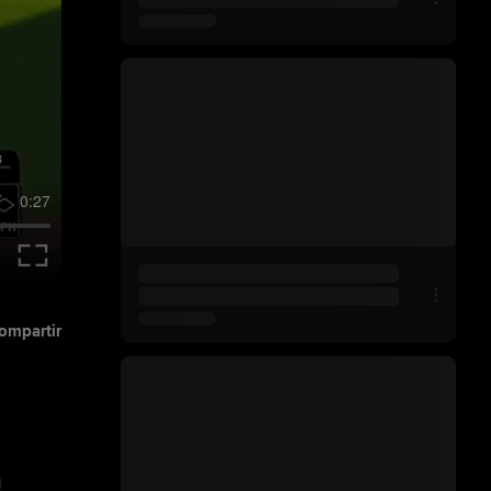
0:27
ompartir