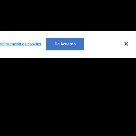
onfiguración de cookies
De Acuerdo
 nosotros
ación personal
Cookie Settings