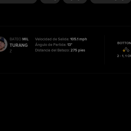
BATEO
MIL
Velocidad de Salida:
105.1 mph
BOTTOM
Ángulo de Partida:
13°
TURANG
Distancia del Batazo:
275 pies
Z
2 - 1
,
1
O