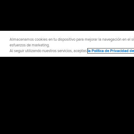
Almacenamos cookies en tu dispositivo para mejorar la navegación en el siti
esfuerzos de marketing.
Al seguir utilizando nuestros servicios, aceptas
la Política de Privacidad 
Información Oficial
Ayuda / 
Términos de Uso
P
©
2026
MLB Advance