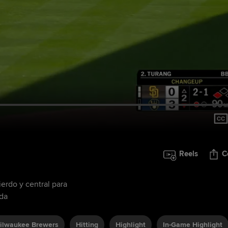
Reels
C
ierdo y central para
2da
ilwaukee Brewers
Hitting
Highlight
In-Game Highlight