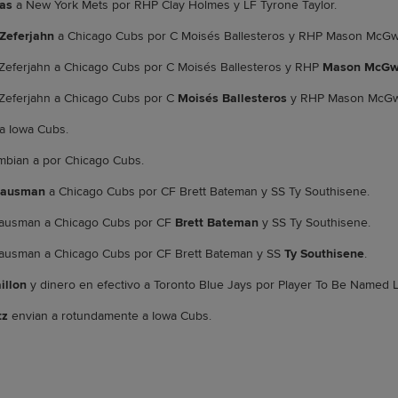
jas
a New York Mets por RHP Clay Holmes y LF Tyrone Taylor.
Zeferjahn
a Chicago Cubs por C Moisés Ballesteros y RHP Mason McGw
Zeferjahn a Chicago Cubs por C Moisés Ballesteros y RHP
Mason McGw
Zeferjahn a Chicago Cubs por C
Moisés Ballesteros
y RHP Mason McGw
a Iowa Cubs.
ambian a por Chicago Cubs.
Gausman
a Chicago Cubs por CF Brett Bateman y SS Ty Southisene.
Gausman a Chicago Cubs por CF
Brett Bateman
y SS Ty Southisene.
Gausman a Chicago Cubs por CF Brett Bateman y SS
Ty Southisene
.
illon
y dinero en efectivo a Toronto Blue Jays por Player To Be Named L
tz
envian a rotundamente a Iowa Cubs.