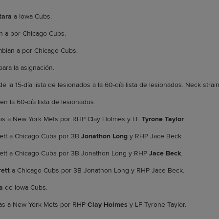
tara
a Iowa Cubs.
an a por Chicago Cubs.
ambian a por Chicago Cubs.
ara la asignación.
e la 15-día lista de lesionados a la 60-día lista de lesionados. Neck strain
en la 60-día lista de lesionados.
jas a New York Mets por RHP Clay Holmes y LF
Tyrone Taylor
.
rett a Chicago Cubs por 3B
Jonathon Long
y RHP Jace Beck.
rett a Chicago Cubs por 3B Jonathon Long y RHP
Jace Beck
.
ett
a Chicago Cubs por 3B Jonathon Long y RHP Jace Beck.
a
de Iowa Cubs.
jas a New York Mets por RHP
Clay Holmes
y LF Tyrone Taylor.