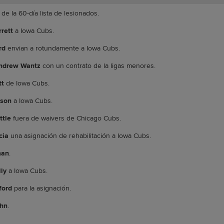
de la 60-día lista de lesionados.
rett
a Iowa Cubs.
rd
envian a rotundamente a Iowa Cubs.
ndrew Wantz
con un contrato de la ligas menores.
tt
de Iowa Cubs.
uson
a Iowa Cubs.
ttle
fuera de waivers de Chicago Cubs.
cia
una asignación de rehabilitación a Iowa Cubs.
man
.
ly
a Iowa Cubs.
ford
para la asignación.
ahn
.