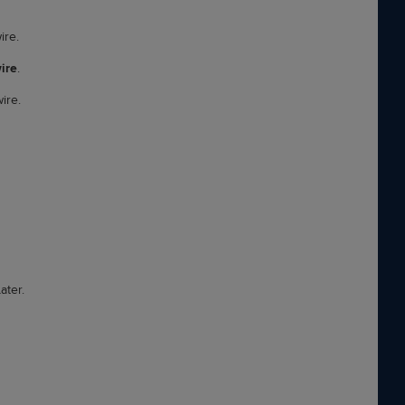
ire.
ire
.
ire.
ater.