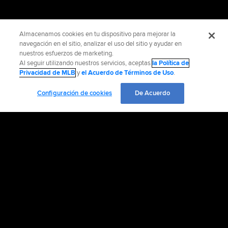
Almacenamos cookies en tu dispositivo para mejorar la
navegación en el sitio, analizar el uso del sitio y ayudar en
nuestros esfuerzos de marketing.
Al seguir utilizando nuestros servicios, aceptas
la Política de
Privacidad de MLB
y
el Acuerdo de Términos de Uso
.
Configuración de cookies
De Acuerdo
Información Oficial
Ayuda / Contáctenos
Información de Accesibilidad
Empleo