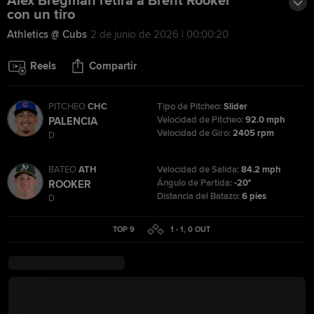
Alex Bregman retira a Brent Rooker
con un tiro
Athletics @ Cubs
2 de junio de 2026 | 00:00:20
Reels
Compartir
PITCHEO
CHC
Tipo de Pitcheo:
Slider
Velocidad de Pitcheo:
92.0 mph
PALENCIA
Velocidad de Giro:
2405 rpm
D
BATEO
ATH
Velocidad de Salida:
84.2 mph
Ángulo de Partida:
-20°
ROOKER
Distancia del Batazo:
6 pies
D
TOP 9
1 - 1
,
0
OUT