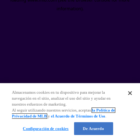
information)
.
Almacenamos cookies en tu dispositivo para mejorar la
navegación en el sitio, analizar el uso del sitio y ayudar en
nuestros esfuerzos de marketing.
Al seguir utilizando nuestros servicios, aceptas
la Política de
Privacidad de MLB
y
el Acuerdo de Términos de Uso
.
Configuración de cookies
De Acuerdo