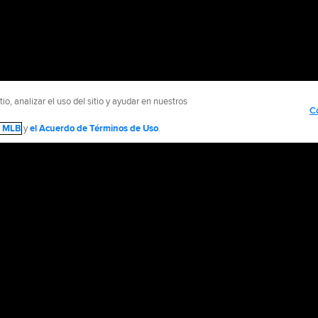
o, analizar el uso del sitio y ayudar en nuestros
C
de MLB
y
el Acuerdo de Términos de Uso
.
Contáctenos
Información de Accesibilidad
Empleo
Promocionar con
olítica de Privacidad
Avisos Legales
Contáctanos
No vender ni compartir mi inform
d Media, LP. All rights reserved.