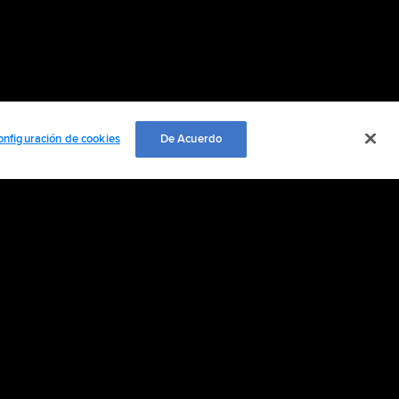
onfiguración de cookies
De Acuerdo
 nosotros
ación personal
Cookie Settings