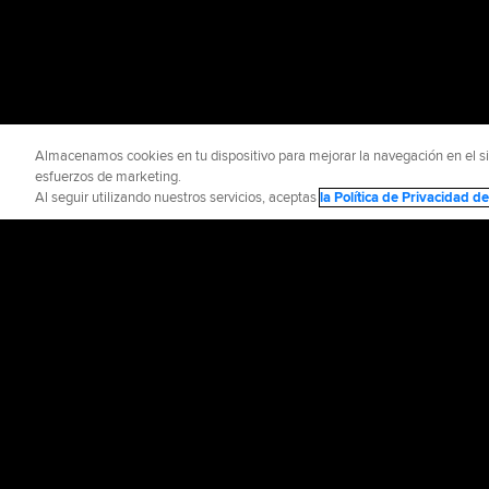
Almacenamos cookies en tu dispositivo para mejorar la navegación en el siti
esfuerzos de marketing.
Al seguir utilizando nuestros servicios, aceptas
la Política de Privacidad 
Información Oficial
Ayuda / 
Términos de Uso
P
©
2026
MLB Advance