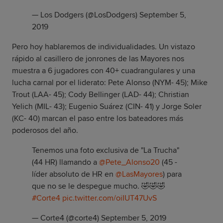
— Los Dodgers (@LosDodgers)
September 5,
2019
Pero hoy hablaremos de individualidades. Un vistazo
rápido al casillero de jonrones de las Mayores nos
muestra a 6 jugadores con 40+ cuadrangulares y una
lucha carnal por el liderato: Pete Alonso (NYM- 45); Mike
Trout (LAA- 45); Cody Bellinger (LAD- 44); Christian
Yelich (MIL- 43); Eugenio Suárez (CIN- 41) y Jorge Soler
(KC- 40) marcan el paso entre los bateadores más
poderosos del año.
Tenemos una foto exclusiva de "La Trucha"
(44 HR) llamando a
@Pete_Alonso20
(45 -
líder absoluto de HR en
@LasMayores
) para
que no se le despegue mucho. 🤣🤣🤣
#Corte4
pic.twitter.com/oiIUT47UvS
— Corte4 (@corte4)
September 5, 2019