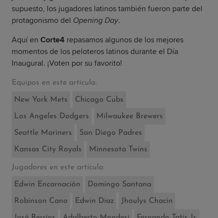
supuesto, los jugadores latinos también fueron parte del
protagonismo del
Opening Day
.
Aquí en
Corte4
repasamos algunos de los mejores
momentos de los peloteros latinos durante el Día
Inaugural. ¡Voten por su favorito!
Equipos en este artículo:
New York Mets
Chicago Cubs
Los Angeles Dodgers
Milwaukee Brewers
Seattle Mariners
San Diego Padres
Kansas City Royals
Minnesota Twins
Jugadores en este artículo:
Edwin Encarnación
Domingo Santana
Robinson Cano
Edwin Diaz
Jhoulys Chacin
José Berríos
Adalberto Mondesi
Fernando Tatis Jr.