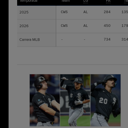
Temporada
Temporada
Team
LG
PA
T
2025
2025
CWS
AL
284
13
2026
2026
CWS
AL
450
17
Carrera MLB
Carrera MLB
-
-
734
31