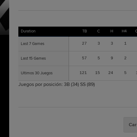
Duration
Duration
TB
C
H
H4
C
Last 7 Games
Last 7 Games
27
3
3
1
Last 15 Games
Last 15 Games
57
5
9
2
Ultimos 30 Juegos
Ultimos 30 Juegos
121
15
24
5
Juegos por posición:
3B
(34)
SS
(89)
Car