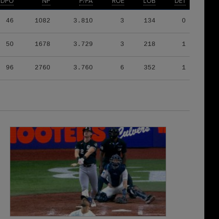
IDPO
NP
P/PA
ROE
LOB
DET
46
1082
3.810
3
134
0
50
1678
3.729
3
218
1
96
2760
3.760
6
352
1