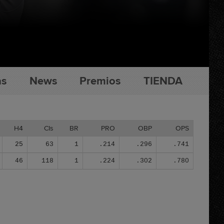
as
News
Premios
TIENDA
H4
CIs
BR
PRO
OBP
OPS
25
63
1
.214
.296
.741
46
118
1
.224
.302
.780