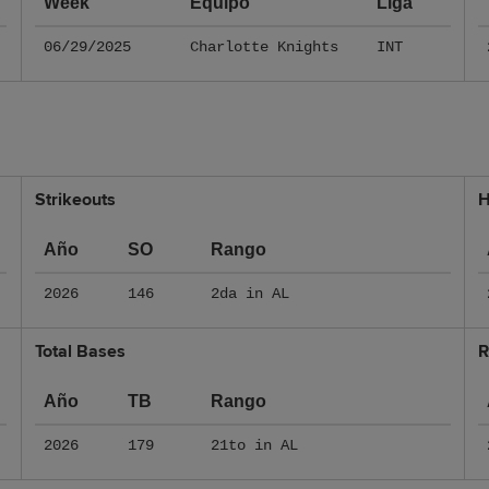
Week
Equipo
Liga
06/29/2025
Charlotte Knights
INT
Strikeouts
H
Año
SO
Rango
2026
146
2da in AL
Total Bases
R
Año
TB
Rango
2026
179
21to in AL