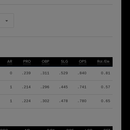
AR
PRO
OBP
SLG
OPS
Rol./Ele.
0
.239
.311
.529
.840
0.81
1
.214
.296
.445
.741
0.57
1
.224
.302
.478
.780
0.65