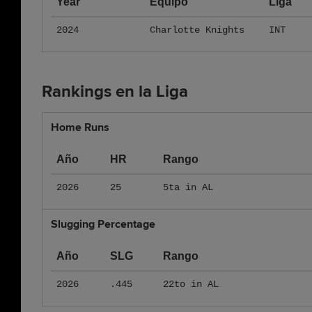
Year
Equipo
Liga
2024
Charlotte Knights
INT
Rankings en la Liga
Home Runs
Año
HR
Rango
2026
25
5ta in AL
Slugging Percentage
Año
SLG
Rango
2026
.445
22to in AL