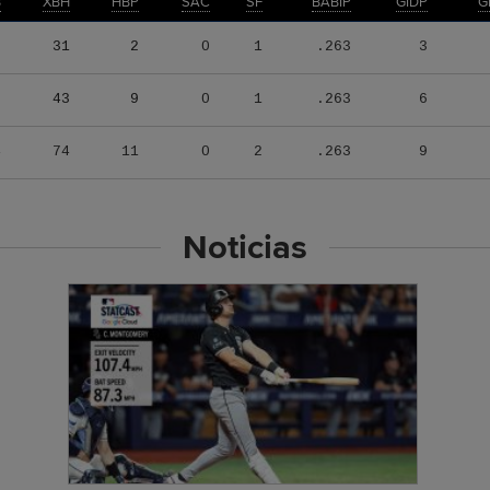
B
XBH
HBP
SAC
SF
BABIP
GIDP
G
5
31
2
0
1
.263
3
9
43
9
0
1
.263
6
4
74
11
0
2
.263
9
Noticias