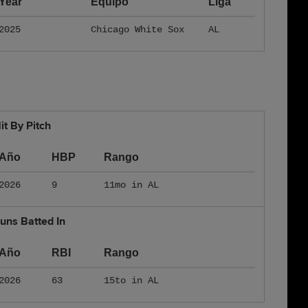
Year
Equipo
Liga
2025
Chicago White Sox
AL
it By Pitch
Año
HBP
Rango
2026
9
11mo in AL
uns Batted In
Año
RBI
Rango
2026
63
15to in AL