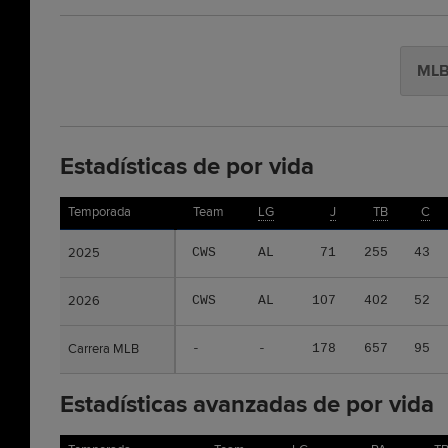
ML
Estadísticas de por vida
Temporada
Temporada
Team
LG
J
TB
C
2025
2025
CWS
AL
71
255
43
2026
2026
CWS
AL
107
402
52
Carrera MLB
Carrera MLB
-
-
178
657
95
Estadísticas avanzadas de por vida