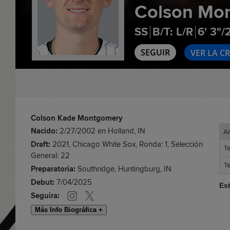
Colson Mo
SS
B/T: L/R
6' 3"/
SEGUIR
VER LA C
Colson Kade Montgomery
Nacido:
2/27/2002 en Holland, IN
A
A
Draft:
2021, Chicago White Sox, Ronda: 1, Selección
T
T
General: 22
T
T
Preparatoria:
Southridge, Huntingburg, IN
Debut:
7/04/2025
Es
Seguira:
Más Info Biográfica +