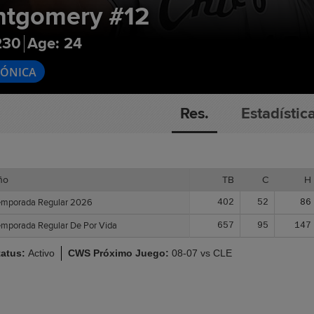
ntgomery
#12
230
Age: 24
RÓNICA
Res.
Estadístic
ño
ño
TB
C
H
emporada Regular 2026
emporada Regular 2026
402
52
86
emporada Regular De Por Vida
emporada Regular De Por Vida
657
95
147
tatus:
Activo
CWS Próximo Juego:
08-07 vs CLE