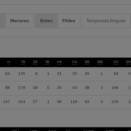
B
Menores
Bateo
Fildeo
Temporada Regular
H
TB
2B
3B
H4
CIs
BB
BBI
SO
BR
61
135
9
1
21
55
25
1
83
0
86
179
18
0
25
63
38
3
146
1
147
314
27
1
46
118
63
4
229
1