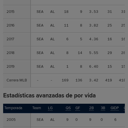
2015
2015
SEA
AL
18
9
3.53
31
31
2016
2016
SEA
AL
11
8
3.82
25
25
2017
2017
SEA
AL
6
5
4.36
16
16
2018
2018
SEA
AL
8
14
5.55
29
28
2019
2019
SEA
AL
1
8
6.40
15
15
Carrera MLB
Carrera MLB
-
-
169
136
3.42
419
418
Estadísticas avanzadas de por vida
Temporada
Temporada
Team
LG
QS
GF
2B
3B
GIDP
G
2005
2005
SEA
AL
9
0
9
0
6