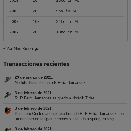
2010
194
15to in AL
2009
200
9na in AL
2008
198
24to in AL
2007
209
13to in AL
+
Ver Más Rankings
Transacciones recientes
29 de marzo de 2021
Norfolk Tides liberan a P Felix Hernandez.
3 de febrero de 2021
RHP Felix Hernandez asignado a Norfolk Tides.
3 de febrero de 2021
Baltimore Orioles agente libre firmado RHP Felix Hernandez con
un contrato de la ligas menores y invitado a spring training.
3 de febrero de 2021