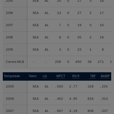
2015
2015
SEA
AL
20
0
27
5
18
2016
2016
SEA
AL
13
0
27
2
17
2017
2017
SEA
AL
7
0
19
0
10
2018
2018
SEA
AL
8
0
35
2
16
2019
2019
SEA
AL
3
0
23
1
9
Carrera MLB
Carrera MLB
-
-
258
0
450
38
271
1
Temporada
Temporada
Team
LG
WPCT
RS/9
TBF
BABIP
2005
2005
SEA
AL
.500
2.77
328
.255
2006
2006
SEA
AL
.462
4.95
816
.313
2007
2007
SEA
AL
.667
4.16
808
.337