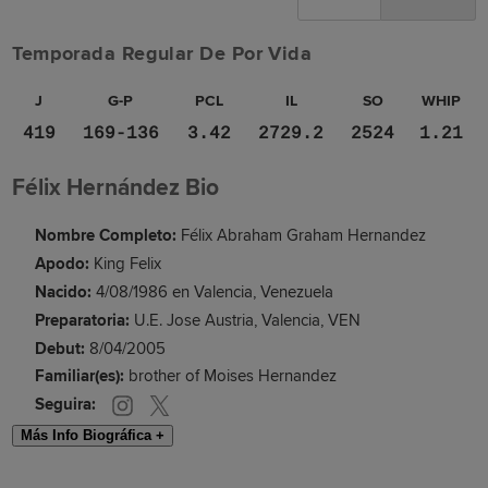
Temporada Regular De Por Vida
J
G-P
PCL
IL
SO
WHIP
419
169-136
3.42
2729.2
2524
1.21
Félix Hernández Bio
Nombre Completo:
Félix Abraham Graham Hernandez
Apodo:
King Felix
Nacido:
4/08/1986 en Valencia, Venezuela
Preparatoria:
U.E. Jose Austria, Valencia, VEN
Debut:
8/04/2005
Familiar(es):
brother of Moises Hernandez
Seguira:
Más Info Biográfica +