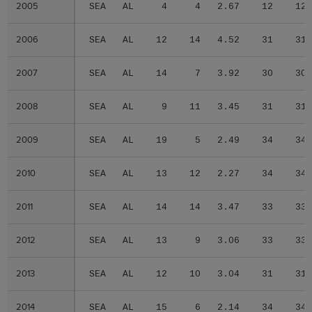
2005
2005
SEA
AL
4
4
2.67
12
12
2006
2006
SEA
AL
12
14
4.52
31
31
2007
2007
SEA
AL
14
7
3.92
30
30
2008
2008
SEA
AL
9
11
3.45
31
31
2009
2009
SEA
AL
19
5
2.49
34
34
2010
2010
SEA
AL
13
12
2.27
34
34
2011
2011
SEA
AL
14
14
3.47
33
33
2012
2012
SEA
AL
13
9
3.06
33
33
2013
2013
SEA
AL
12
10
3.04
31
31
2014
2014
SEA
AL
15
6
2.14
34
34