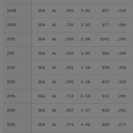
2008
2008
SEA
AL
.450
3.81
857
.316
2009
2009
SEA
AL
.792
3.05
977
.280
2010
2010
SEA
AL
.520
2.88
1001
.265
2011
2011
SEA
AL
.500
3.81
964
.308
2012
2012
SEA
AL
.591
3.26
939
.309
2013
2013
SEA
AL
.545
3.26
823
.316
2014
2014
SEA
AL
.714
2.59
912
.260
2015
2015
SEA
AL
.667
3.57
826
.291
2016
2016
SEA
AL
.579
4.46
655
.273