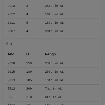
2013
3
25to in AL
2012
4
18to in AL
2011
5
18to in AL
2007
4
20to in AL
Hits
Año
H
Rango
2018
159
23to in AL
2015
180
25to in AL
2013
185
19to in AL
2012
209
7ma in AL
2011
218
6ta in AL