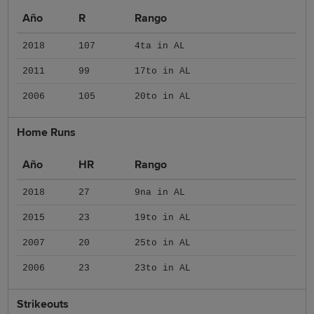
Año
R
Rango
2018
107
4ta in AL
2011
99
17to in AL
2006
105
20to in AL
Home Runs
Año
HR
Rango
2018
27
9na in AL
2015
23
19to in AL
2007
20
25to in AL
2006
23
23to in AL
Strikeouts