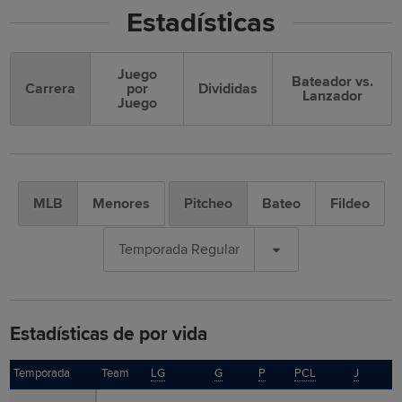
Estadísticas
Juego
Bateador vs.
Carrera
por
Divididas
Lanzador
Juego
MLB
Menores
Pitcheo
Bateo
Fildeo
Temporada Regular
Estadísticas de por vida
Temporada
Temporada
Team
LG
G
P
PCL
J