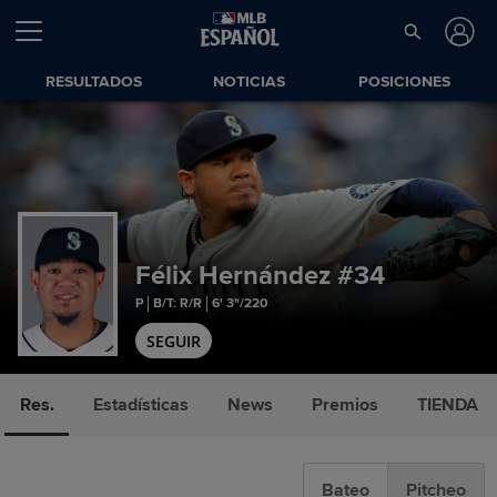
RESULTADOS
NOTICIAS
POSICIONES
Félix Hernández
#34
P
B/T: R/R
6' 3"/220
SEGUIR
Res.
Estadísticas
News
Premios
TIENDA
Bateo
Pitcheo