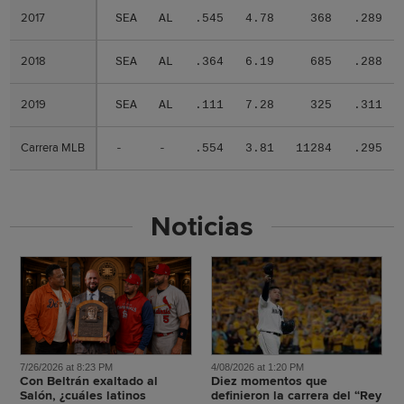
2017
2017
SEA
AL
.545
4.78
368
.289
2018
2018
SEA
AL
.364
6.19
685
.288
2019
2019
SEA
AL
.111
7.28
325
.311
Carrera MLB
Carrera MLB
-
-
.554
3.81
11284
.295
Noticias
7/26/2026 at 8:23 PM
4/08/2026 at 1:20 PM
Con Beltrán exaltado al
Diez momentos que
Salón, ¿cuáles latinos
definieron la carrera del “Rey