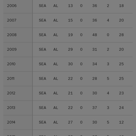
2006
2006
SEA
AL
13
0
36
2
18
2007
2007
SEA
AL
15
0
36
4
20
2008
2008
SEA
AL
19
0
48
0
28
2009
2009
SEA
AL
29
0
31
2
20
2010
2010
SEA
AL
30
0
34
3
25
2011
2011
SEA
AL
22
0
28
5
25
2012
2012
SEA
AL
21
0
30
4
23
2013
2013
SEA
AL
22
0
37
3
24
2014
2014
SEA
AL
27
0
30
5
12