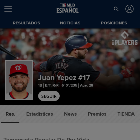
RESULTADOS
NOTICIAS
POSICIONES
Juan Yepez
#17
1B
B/T: R/R
6' 0"/235
Age: 28
SEGUIR
Res.
Estadísticas
News
Premios
TIENDA
Temporada Regular De Por Vida