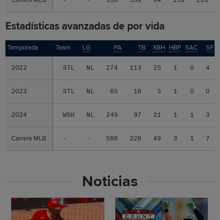
-
-
166
539
64
139
228
Estadísticas avanzadas de por vida
Temporada
Temporada
Team
LG
PA
TB
XBH
HBP
SAC
SF
2022
2022
STL
NL
274
113
25
1
0
4
2023
2023
STL
NL
65
18
3
1
0
0
2024
2024
WSH
NL
249
97
21
1
1
3
Carrera MLB
Carrera MLB
-
-
588
228
49
3
1
7
Noticias