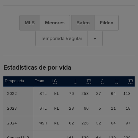
MLB
Menores
Bateo
Fildeo
Temporada Regular
Estadísticas de por vida
Temporada
Temporada
Team
LG
J
TB
C
H
TB
2022
2022
STL
NL
76
253
27
64
113
2023
2023
STL
NL
28
60
5
11
18
2024
2024
WSH
NL
62
226
32
64
97
Carrera MLB
Carrera MLB