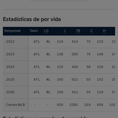
Estadísticas de por vida
Temporada
Temporada
Team
LG
J
TB
C
H
2022
2022
ATL
NL
114
414
75
123
21
2023
2023
ATL
NL
138
505
76
148
24
2024
2024
ATL
NL
110
440
58
116
18
2025
2025
ATL
NL
160
611
55
152
25
2026
2026
ATL
NL
108
411
55
119
20
Carrera MLB
Carrera MLB
-
-
630
2381
319
658
109