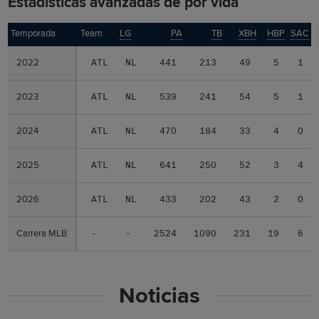
Estadísticas avanzadas de por vida
Temporada
Temporada
Team
LG
PA
TB
XBH
HBP
SAC
2022
2022
ATL
NL
441
213
49
5
1
2023
2023
ATL
NL
539
241
54
5
1
2024
2024
ATL
NL
470
184
33
4
0
2025
2025
ATL
NL
641
250
52
3
4
2026
2026
ATL
NL
433
202
43
2
0
Carrera MLB
Carrera MLB
-
-
2524
1090
231
19
6
Noticias