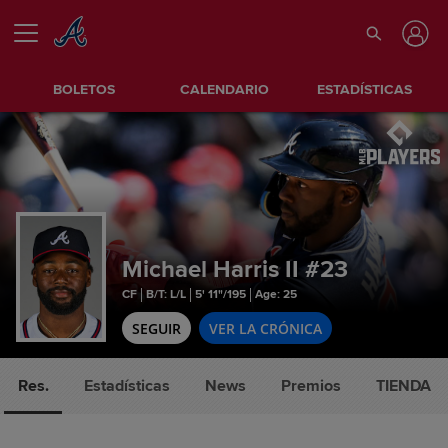
BOLETOS
CALENDARIO
ESTADÍSTICAS
Michael Harris II
#23
CF
B/T: L/L
5' 11"/195
Age: 25
SEGUIR
VER LA CRÓNICA
Res.
Estadísticas
News
Premios
TIENDA