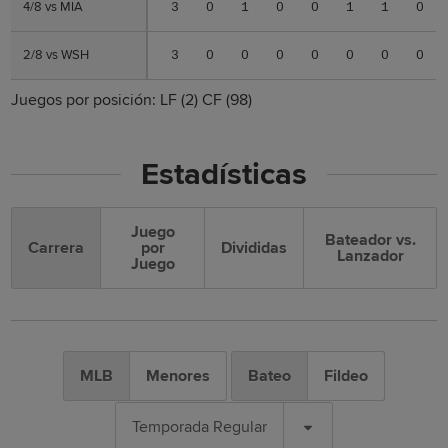
4/8 vs MIA
4/8 vs MIA
3
0
1
0
0
1
1
0
2/8 vs WSH
2/8 vs WSH
3
0
0
0
0
0
0
0
Juegos por posición:
LF
(2)
CF
(98)
Estadísticas
Juego
Bateador vs.
Carrera
por
Divididas
Lanzador
Juego
MLB
Menores
Bateo
Fildeo
Temporada Regular