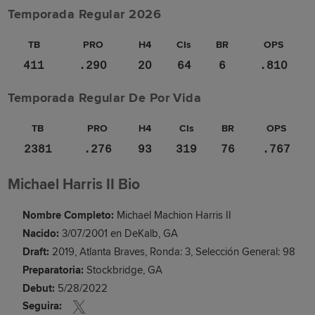
Temporada Regular 2026
TB
PRO
H4
CIs
BR
OPS
411
.290
20
64
6
.810
Temporada Regular De Por Vida
TB
PRO
H4
CIs
BR
OPS
2381
.276
93
319
76
.767
Michael Harris II Bio
Nombre Completo:
Michael Machion Harris II
Nacido:
3/07/2001 en DeKalb, GA
Draft:
2019, Atlanta Braves, Ronda: 3, Selección General: 98
Preparatoria:
Stockbridge, GA
Debut:
5/28/2022
Seguira: