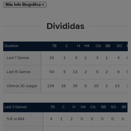
Más Info Biográfica +
Divididas
Duration
Duration
TB
C
H
H4
CIs
BB
SO
B
Last 7 Games
Last 7 Games
26
2
5
1
3
1
4
0
Last 15 Games
Last 15 Games
59
6
13
2
5
2
9
0
Ultimos 30 Juegos
Ultimos 30 Juegos
128
18
36
6
20
2
23
1
Last 3 Games
Last 3 Games
TB
C
H
H4
CIs
BB
SO
BR
5/8 vs MIA
5/8 vs MIA
4
1
2
0
0
0
0
0