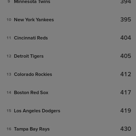
394
Minnesota Twins
9
395
New York Yankees
10
404
Cincinnati Reds
11
405
Detroit Tigers
12
412
Colorado Rockies
13
417
Boston Red Sox
14
419
Los Angeles Dodgers
15
430
Tampa Bay Rays
16