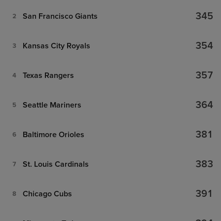
345
San Francisco Giants
2
354
Kansas City Royals
3
357
Texas Rangers
4
364
Seattle Mariners
5
381
Baltimore Orioles
6
383
St. Louis Cardinals
7
391
Chicago Cubs
8