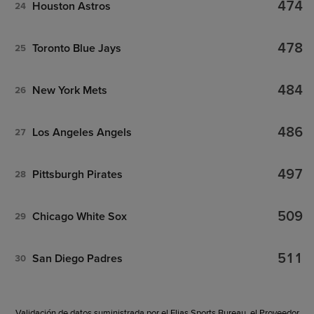
474
Houston Astros
24
478
Toronto Blue Jays
25
484
New York Mets
26
486
Los Angeles Angels
27
497
Pittsburgh Pirates
28
509
Chicago White Sox
29
511
San Diego Padres
30
Validación de datos suministrada por el Elias Sports Bureau, el Proveedor