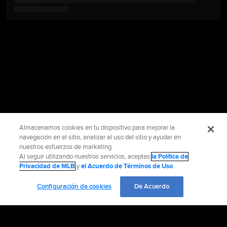
Almacenamos cookies en tu dispositivo para mejorar la
navegación en el sitio, analizar el uso del sitio y ayudar en
nuestros esfuerzos de marketing.
Al seguir utilizando nuestros servicios, aceptas
la Política de
Privacidad de MLB
y
el Acuerdo de Términos de Uso
.
Configuración de cookies
De Acuerdo