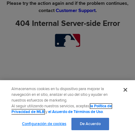
Please try the action again and if the problem continues,
contact
Customer Support
.
404 Internal Server-side Error
Almacenamos cookies en tu dispositivo para mejorar la
navegación en el sitio, analizar el uso del sitio y ayudar en
nuestros esfuerzos de marketing.
Al seguir utilizando nuestros servicios, aceptas
la Política de
Privacidad de MLB
y
el Acuerdo de Términos de Uso
.
Configuración de cookies
De Acuerdo