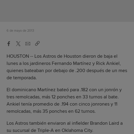
6 de mayo de 2013
HOUSTON -- Los Astros de Houston dieron de baja el
lunes a los jardineros Fernando Martínez y Rick Ankiel,
quienes bateaban por debajo de .200 después de un mes
de temporada.
El dominicano Martínez bateó para .182 con un jonrón y
tres remolcadas, más 12 ponches en 33 turnos al bate.
Ankiel tenía promedio de .194 con cinco jonrones y 11
remolcadas, más 35 ponches en 62 turnos.
Los Astros también enviaron al infielder Brandon Laird a
su sucursal de Triple-A en Oklahoma City.