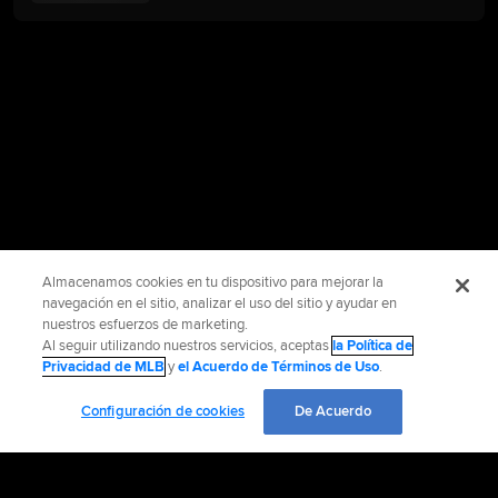
Almacenamos cookies en tu dispositivo para mejorar la
navegación en el sitio, analizar el uso del sitio y ayudar en
nuestros esfuerzos de marketing.
Al seguir utilizando nuestros servicios, aceptas
la Política de
Privacidad de MLB
y
el Acuerdo de Términos de Uso
.
Configuración de cookies
De Acuerdo