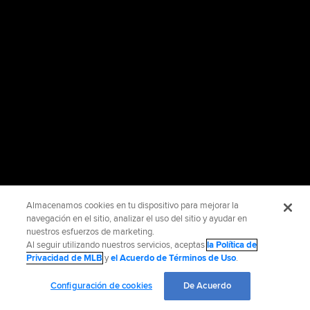
Almacenamos cookies en tu dispositivo para mejorar la
navegación en el sitio, analizar el uso del sitio y ayudar en
nuestros esfuerzos de marketing.
Al seguir utilizando nuestros servicios, aceptas
la Política de
Privacidad de MLB
y
el Acuerdo de Términos de Uso
.
Configuración de cookies
De Acuerdo